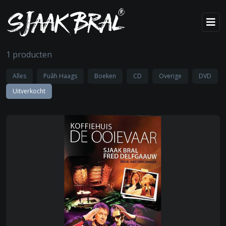
1 producten
Alles
Puâh Haags
Boeken
CD
Overige
DVD
Uitverkocht