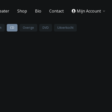
eater
Shop
Bio
Contact
Mijn Account
n
CD
Overige
DVD
Uitverkocht