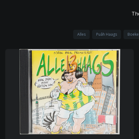
Th
Alles
Puâh Haags
Boeke