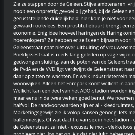
Zie ze stappen door de Geleen. Stijve ambtenaren, vri
nooit een onprettig gevoel bij gehad, bij de Geleen en
geruststellende duidelijkheid: hier kom je niet voor
gewaaid rookvlees. Een prostitutiebuurt brengt een z
economie. Enig idee hoeveel haringen de Haringkoning
hoerenlopers? Ze hebben er zelfs een bijnaam voor: 
Geleenstraat gaat niet over uitbuiting of vrouwensmo
Poeldijksestraat is reeds lang geleden op vage wijze 
gedwongen sluiting, aan de poten van de Geleenstraat
de PvdA en de VVD ligt verdwijnt de Geleenstraat naar
daar op zitten te wachten. En welk industrieterrein ma
woonwijken. Alleen het Forepark komt wellicht in aanm
Wellicht kan een deel van het ADO-stadion worden ing
maar eens in de twee weken goed benut. We noemen het
halfvol. De randvoorwaarden zijn er al - kleedruimtes,
Marketingsgewijs zie ik volop kansen genoeg. Iets met
ballenmeisjes. Of wat dacht u van sex in het stadion -
de Geleenstraat zal niet - excusez le mot - vlekkeloos
probleem niet, los het op. Als dat niet lukt: beheersen