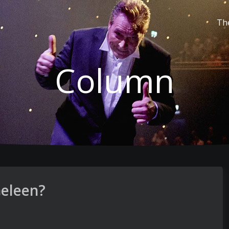
Th
Column
eleen?