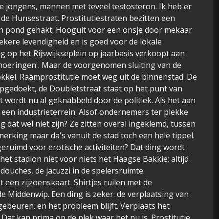
je jongens, mannen met teveel testosteron. Ik heb er
 de Hunsestraat. Prostitutiestraten bezitten een
 een pond gehakt. Hooguit voor een onsje door mekaar
ekere levendigheid en is goed voor de lokale
 op het Rijswijkseplein op jaarbasis verkoopt aan
‘hoeringen'. Maar de voorgenomen sluiting van de
kkel. Raamprostitutie moet weg uit de binnenstad. De
opgedoekt, de Doubletstraat staat op het punt van
 wordt nu al geknabbeld door de politiek. Als het aan
 een industrieterrein. Alsof ondernemers ter plekke
g dat wel niet zijn? Ze zitten overal ingeklemd, tussen
erking maar da's vanuit de stad toch een hele tippel.
eruimd voor erotische activiteiten? Dat ding wordt
 stadion niet voor niets het Haagse Bakkie; altijd
 douches, de jacuzzi in de spelersruimte.
 een zijzoenskaart. Shirtjes ruilen met de
 de Middenwip. Een ding is zeker: de verplaatsing van
 gebeuren. en het probleem blijft. Verplaats het
. Dat kan prima op de plek waar het nu is. Prostitutie