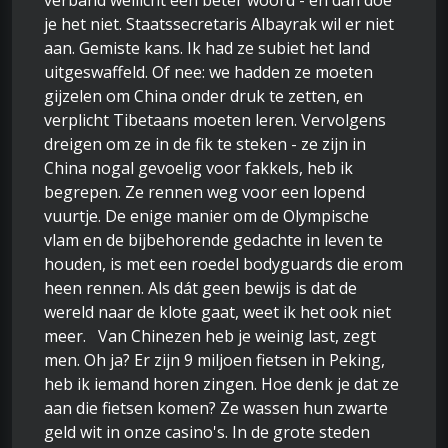
verband wellicht een beter woord - en dan doe
je het niet. Staatssecretaris Albayrak wil er niet
aan. Gemiste kans. Ik had ze subiet het land
uitgeswaffeld. Of nee: we hadden ze moeten
gijzelen om China onder druk te zetten, en
verplicht Tibetaans moeten leren. Vervolgens
dreigen om ze in de fik te steken - ze zijn in
China nogal gevoelig voor fakkels, heb ik
begrepen. Ze rennen weg voor een lopend
vuurtje. De enige manier om de Olympische
vlam en de bijbehorende gedachte in leven te
houden, is met een roedel bodyguards die erom
heen rennen. Als dát geen bewijs is dat de
wereld naar de klote gaat, weet ik het ook niet
meer. Van Chinezen heb je weinig last, zegt
men. Oh ja? Er zijn 9 miljoen fietsen in Peking,
heb ik iemand horen zingen. Hoe denk je dat ze
aan die fietsen komen? Ze wassen hun zwarte
geld wit in onze casino's. In de grote steden