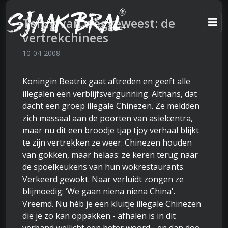
Terug van weggeweest: de
vertrekchinees
10-04-2008
Koningin Beatrix gaat aftreden en geeft alle
illegalen een verblijfsvergunning. Althans, dat
dacht een groep illegale Chinezen. Ze meldden
zich massaal aan de poorten van asielcentra,
maar nu dit een broodje tjap tjoy verhaal blijkt
te zijn vertrekken ze weer. Chinezen houden
van gokken, maar helaas: ze keren terug naar
de spoelkeukens van hun wokrestaurants.
Verkeerd gewokt. Naar verluidt zongen ze
blijmoedig: ‘We gaan niena niena China'.
Vreemd. Nu héb je een kluitje illegale Chinezen
die je zo kan oppakken - afhalen is in dit