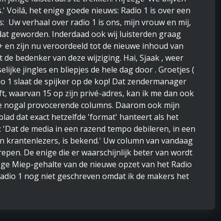
.' Voilá, het enige goede nieuws: Radio 1 is over een
s: Uw verhaal over radio 1 is ons, mijn vrouw en mij,
dat geworden. Inderdaad ook wij luisterden graag
 + en zijn nu veroordeeld tot de nieuwe inhoud van
 de bedenker van deze wijziging. Hai, Sjaak , weer
elijke jingles en bliepjes de hele dag door . Groetjes (
io 1 slaat de spijker op de kop! Dat zendermanager
, waarvan 15 op zijn privé-adres, kan ik me dan ook
k je nogal provocerende columns. Daarom ook mijn
lad dat exact hetzelfde 'format' hanteert als het
 'Dat de media in een razend tempo debileren, in een
 én krantenlezers, is bekend.' Uw column van vandaag
repen. De enige die er waarschijnlijk beter van wordt
oge Miep-gehalte van de nieuwe opzet van het Radio
adio 1 nog niet geschreven omdat ik de makers het