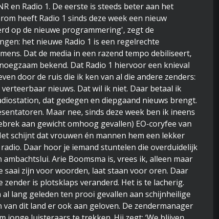
NR en Radio 1. De eerste is steeds beter aan het
arom heeft Radio 1 sinds deze week een nieuw
geerd op de nieuwe programmering', zegt de
ngen: het nieuwe Radio 1 is een regelrechte
 mens. Dat de media in een razend tempo debiliseert,
genoegzaam bekend. Dat Radio 1 hiervoor een knieval
en door de ruis die ik ken van al die andere zenders:
 verteerbaar nieuws. Dat wil ik niet. Daar betaal ik
radiostation, dat gedegen en diepgaand nieuws brengt.
esentatoren. Maar nee, sinds deze week ben ik ineens
gebrek aan gewicht omhoog gevallen) EO-coryfee van
. Het schijnt dat vrouwen én mannen hem een lekker
 radio. Daar hoor je iemand stuntelen die overduidelijk
 ambachtslui. Arie Boomsma is, vrees ik, alleen maar
te saai zijn voor woorden, laat staan voor oren. Daar
de zender is plotsklaps veranderd. Het is te lacherig.
 al lang geleden ten prooi gevallen aan schijnheilige
on van dit land er ook aan geloven. De zendermanager
 jonge luisteraars te trekken. Hij zegt: ‘We blijven