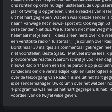
ons richten op onze huidige luisteraars, de 60plussers
jaar of twintig is opgeheven. Enkele reacties van lezer
uit het hart gegrepen. Wat een waardeloze zender is 
naar 1 vanwege het nieuws- sport etc. Ook wij zijn 60
deze zender. Niet dus. We luisteren niet meer.Weg met
helemaal met je eens , ik lees alleen niets over die vres
een verstokte radio 1 luisteraar ) Je column over Rad
Borst maar 30 mailtjes als commentaar gekregen heeft
niet voorstellen. Beste Sjaak, Met veel ironie lees i
provocerende reactie: Waarom schrijf je voor een dagb
nieuwe Radio 1? Even een kleine parodie op je column:
rondedans om die vermaledijde kijk- en luistercijfers
over de teloorgang van Radio 1 is me uit het hart geg
is de zendermanager. Uw column over het wel zeer h
1-programma was me uit het hart gegrepen. Ik heb R
voordeel van de twijfel wilde geven.