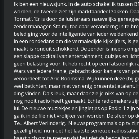
Ik ben een nieuwsjunk. In de auto schakel ik tussen B
worden, de tweede ziet zijn marktaandeel zakken. Da
‘format'. ‘Er is door de luisteraars nauwelijks gerea
zendermanager. Sta mij toe daar veranderng in te bre
belediging voor de intelligentie van ieder weldenkend
in een rondedans om die vermaledijde kijkcijfers, is 
maakt is ronduit schokkend. De zender is ineens omgev
een slappe cocktail van entertainment, quizjes en licht
geen belasting voor. Ik heb recht op een fatsoenlijk 
Wars van iedere franje, gebracht door kanjers van pr
veroordeelt tot Arie Boomsma. Wij kunnen deze (bij 
veel betichten, maar niet van enig presentatietalent
ding vinden. Da's leuk, maar daar zie je niks van op de
nog nooit radio heeft gemaakt. Echte radiomakers zijn
lui. De nieuwe muziekjes en jingletjes op Radio 1 zijn 
ga ik in de file niet vrolijker van worden. De sfeer op 
Te....Albert Verlinderig. Nieuwsprogramma's op tv zijn
gezelligheid; nu moet het laatste serieuze radiostati
haast zich om te roepen dat het niet de bedoeling is om