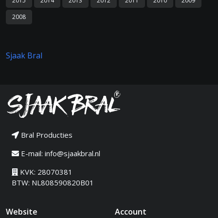
2015
2014
2013
2012
2011
2010
2009
2008
Sjaak Bral
Bral Producties
E-mail:
info@sjaakbral.nl
KVK: 28070381
BTW: NL808590820B01
Website
Account