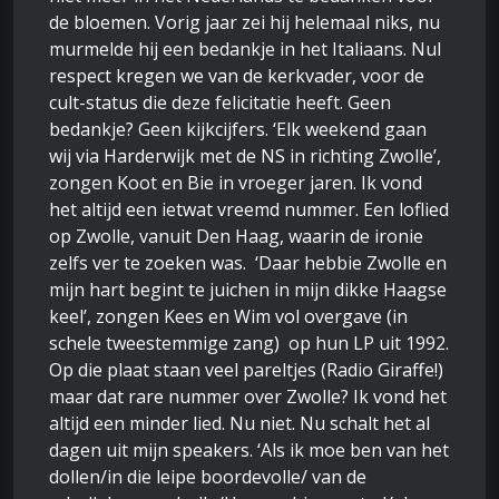
de bloemen. Vorig jaar zei hij helemaal niks, nu
murmelde hij een bedankje in het Italiaans. Nul
respect kregen we van de kerkvader, voor de
cult-status die deze felicitatie heeft. Geen
bedankje? Geen kijkcijfers. ‘Elk weekend gaan
wij via Harderwijk met de NS in richting Zwolle’,
zongen Koot en Bie in vroeger jaren. Ik vond
het altijd een ietwat vreemd nummer. Een loflied
op Zwolle, vanuit Den Haag, waarin de ironie
zelfs ver te zoeken was. ‘Daar hebbie Zwolle en
mijn hart begint te juichen in mijn dikke Haagse
keel’, zongen Kees en Wim vol overgave (in
schele tweestemmige zang) op hun LP uit 1992.
Op die plaat staan veel pareltjes (Radio Giraffe!)
maar dat rare nummer over Zwolle? Ik vond het
altijd een minder lied. Nu niet. Nu schalt het al
dagen uit mijn speakers. ‘Als ik moe ben van het
dollen/in die leipe boordevolle/ van de