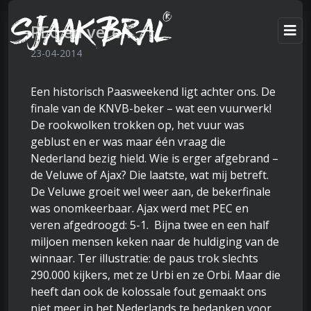
PEC en veren
23-04-2014
Een historisch Paasweekend ligt achter ons. De
finale van de KNVB-beker – wat een vuurwerk!
De rookwolken trokken op, het vuur was
geblust en er was maar één vraag die
Nederland bezig hield. Wie is erger afgebrand –
de Veluwe of Ajax? Die laatste, wat mij betreft.
De Veluwe groeit wel weer aan, de bekerfinale
was onomkeerbaar. Ajax werd met PEC en
veren afgedroogd: 5-1. Bijna twee en een half
miljoen mensen keken naar de huldiging van de
winnaar. Ter illustratie: de paus trok slechts
290.000 kijkers, met ze Urbi en ze Orbi. Maar die
heeft dan ook de kolossale fout gemaakt ons
niet meer in het Nederlands te bedanken voor