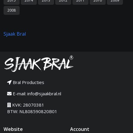
2015
2014
2013
2012
2011
2010
2009
2008
Sjaak Bral
Bral Producties
E-mail:
info@sjaakbral.nl
KVK: 28070381
BTW: NL808590820B01
Website
Account