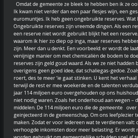
Omdat de gemeente ze bleek te hebben ben ik ze ook
Ik kwam niet verder dan een paar flesjes wijn, een g
euromuntjes. Ik heb geen ongebruikte reserves. Wat he
Ongebruikte reserves zijn vreemde dingen. Als een res
een reserve niet wordt gebruikt blijkt het een reserve. 
waarom ik hier zo diep op inga, maar reserves hebbe
zijn. Meer dan u denkt. Een voorbeeld: er wordt de laa
venijnige manier om met chemicaliën de bodem te doen
reserves zijn geld goud waard. Als we ze niet hadden b
overigens geen goed idee, dat schaliegas-gedoe. Zoals
roert, des te meer ‘ie gaat stinken. U kent het verhaal 
terwijl de rest er mee woekerde en de talenten verd
jaar 114 miljoen euro overgehouden op ons huishoud
niet nodig waren. Zoals het onderhoud aan wegen – d
middelen. De 114 miljoen euro die de gemeente over
geinjecteerd in de gemeenschap. Om ons leefplezier t
maken. Zodat er voor iedereen wat te verdienen valt: d
verhoogde inkomsten door meer belasting. Er wordt 
worden gebruikt om gemeentelijke schulden snel af te