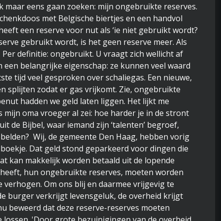
 maar eens gaan zoeken: mijn ongebruikte reserves.
eschenkdoos met Belgische biertjes en een handvol
eft een reserve voor nut als ‘ie niet gebruikt wordt?
erve gebruikt wordt, is het geen reserve meer. Als
Per definitie: ongebruikt. U vraagt zich wellicht af
n een belangrijke eigenschap: ze kunnen veel waard
tste tijd veel gesproken over schaliegas. Een nieuwe,
 splijten zodat er gas vrijkomt. Zie, ongebruikte
enut hadden we geld laten liggen. Het lijkt me
 mijn oma vroeger al zei: hoe harder je in de stront
uit de Bijbel, waar iemand zijn ‘talenten’ begroef,
ubbelden? Wij, de gemeente Den Haag, hebben vorig
boekje. Dat geld stond geparkeerd voor dingen die
at kan makkelijk worden betaald uit de lopende
 heeft, hun ongebruikte reserves, moeten worden
e verhogen. Om ons blij en daarmee vrijgevig te
e burger verkrijgt levensgeluk, de overheid krijgt
nu beweerd dat deze reserve-reserves moeten
 lossen. 'Door grote bezuinigingen van de overheid