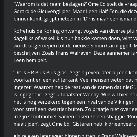
"Waarom is dat raam beslagen?’ Ome Ed stelt de vraag 
Gerard de Gleuvenglijder. Maar Leen Half Een, die de
binnenkomt, grijpt meteen in. ‘D’r is maar één iemand 
Koffehuis de Koning ontvangt vogels van diverse pluim
dagelijks of wekelijkjs hun bakkie komen doen, wint v
wordt uitgeroepen tot de nieuwe Simon Carmiggelt. M
beschrijven. Zoals Frans Walraven. Deze aannemer is va
Leen hem belt.
‘Dit is HR Plus Plus glas’, zegt hij even later bij een
voorkant en een achterkant. Veel mensen weten dat ni
ingezet.’ Waarom heb de rest van de ramen dat niet?’,
is ingegooid’, zegt uitbaatster Wendy. ’Wie wil hier no
het is nog verzekerd tegen een inval van de Vikingen.
voor straf een kwartier buiten. Zo praatje niet over ee
in zijn scootmobiel. Samen roken ze een shaggie. ‘Rook
maaltijden’, zegt Ome Ed. ‘Gisteren heb ik drieenveert
Als ze even later weer binnen zitten is Frans Walrav