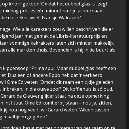
op knorrige toon.‘Omdat het dubbel glas is’, zegt
ze middag precies één minuut na zijn achternaam
die dat zeker weet. Fransje Walraven.’
age. Wie alle karakters zou willen beschrijven die er
olgend jaar met gemak de Libris-literatuurprijs en
aar sommige kakrakters laten zich minder makkelijk
n alle markten thuis. Bovendien is hij in de buurt als
 kom kippensoep. ‘Prima spul. Maar dubbel glas heeft een
et. Dus een of andere Eppo heb dat ‘r verkeerd
 wil Ome Ed weten. ‘Omdat dit raam een tijdje geleden
u inbreken, in die ouwe zooi? Dit koffiehuis is zó oud,
’ Gerard de Gleuvenglijder staat na deze opmerking
n instituut. Ome Ed komt erbij staan – nou ja, zitten,
 jij nou nog veel?, wil Gerard weten. ‘Alleen tussen
ig maaltijden gegeten.’
en inmiddels bezig met het opmeten van het raam op te