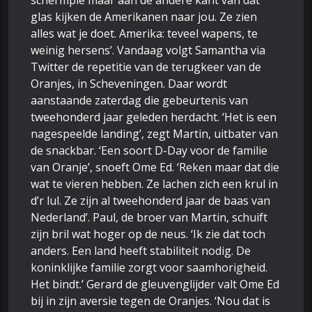
schermpie maar aan de andere kant van dat
glas kijken de Amerikanen naar jou. Ze zien
alles wat je doet. Amerika: teveel wapens, te
weinig hersens’. Vandaag volgt Samantha via
Twitter de repetitie van de terugkeer van de
Oranjes, in Scheveningen. Daar wordt
aanstaande zaterdag die gebeurtenis van
tweehonderd jaar geleden herdacht. ‘Het is een
nagespeelde landing’, zegt Martin, uitbater van
de snackbar. ‘Een soort D-Day voor de familie
van Oranje’, snoeft Ome Ed. ‘Reken maar dat die
wat te vieren hebben. Ze lachen zich een krul in
d’r lul. Ze zijn al tweehonderd jaar de baas van
Nederland’. Paul, de broer van Martin, schuift
zijn bril wat hoger op de neus. ‘Ik zie dat toch
anders. Een land heeft stabiliteit nodig. De
koninklijke familie zorgt voor saamhorigheid.
Het bindt.’ Gerard de gleuvenglijder valt Ome Ed
bij in zijn aversie tegen de Oranjes. ‘Nou dat is