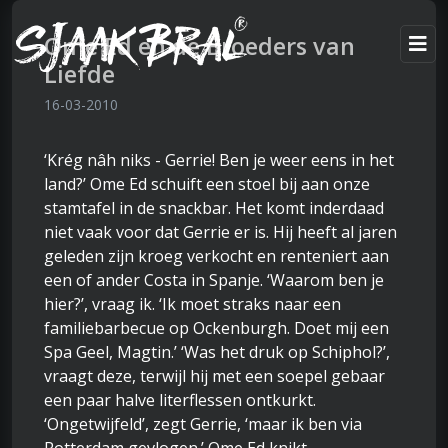
Ome Ed en de Broeders van
Liefde
16-03-2010
‘Krég nâh niks - Gerrie! Ben je weer eens in het
land?’ Ome Ed schuift een stoel bij aan onze
stamtafel in de snackbar. Het komt inderdaad
niet vaak voor dat Gerrie er is. Hij heeft al jaren
geleden zijn kroeg verkocht en renteniert aan
een of ander Costa in Spanje. ‘Waarom ben je
hier?’, vraag ik. ‘Ik moet straks naar een
familiebarbecue op Ockenburgh. Doet mij een
Spa Geel, Magtin.’ ‘Was het druk op Schiphol?’,
vraagt deze, terwijl hij met een soepel gebaar
een paar halve literflessen ontkurkt.
‘Ongetwijfeld’, zegt Gerrie, ‘maar ik ben via