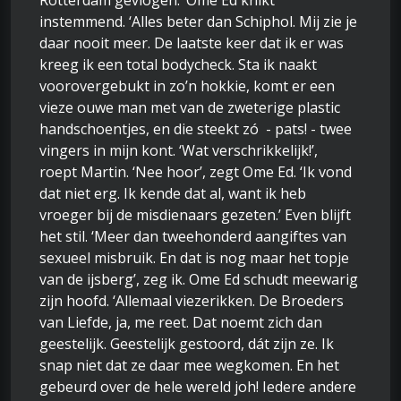
Rotterdam gevlogen.’ Ome Ed knikt
instemmend. ‘Alles beter dan Schiphol. Mij zie je
daar nooit meer. De laatste keer dat ik er was
kreeg ik een total bodycheck. Sta ik naakt
voorovergebukt in zo’n hokkie, komt er een
vieze ouwe man met van de zweterige plastic
handschoentjes, en die steekt zó - pats! - twee
vingers in mijn kont. ‘Wat verschrikkelijk!’,
roept Martin. ‘Nee hoor’, zegt Ome Ed. ‘Ik vond
dat niet erg. Ik kende dat al, want ik heb
vroeger bij de misdienaars gezeten.’ Even blijft
het stil. ‘Meer dan tweehonderd aangiftes van
sexueel misbruik. En dat is nog maar het topje
van de ijsberg’, zeg ik. Ome Ed schudt meewarig
zijn hoofd. ‘Allemaal viezerikken. De Broeders
van Liefde, ja, me reet. Dat noemt zich dan
geestelijk. Geestelijk gestoord, dát zijn ze. Ik
snap niet dat ze daar mee wegkomen. En het
gebeurd over de hele wereld joh! Iedere andere