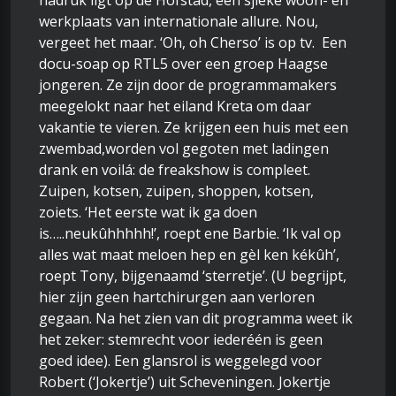
nadruk ligt op de Hofstad, een sjieke woon- en
werkplaats van internationale allure. Nou,
vergeet het maar. ‘Oh, oh Cherso’ is op tv. Een
docu-soap op RTL5 over een groep Haagse
jongeren. Ze zijn door de programmamakers
meegelokt naar het eiland Kreta om daar
vakantie te vieren. Ze krijgen een huis met een
zwembad,worden vol gegoten met ladingen
drank en voilá: de freakshow is compleet.
Zuipen, kotsen, zuipen, shoppen, kotsen,
zoiets. ‘Het eerste wat ik ga doen
is…..neukûhhhhh!’, roept ene Barbie. ‘Ik val op
alles wat maat meloen hep en gèl ken kékûh’,
roept Tony, bijgenaamd ‘sterretje’. (U begrijpt,
hier zijn geen hartchirurgen aan verloren
gegaan. Na het zien van dit programma weet ik
het zeker: stemrecht voor iederéén is geen
goed idee). Een glansrol is weggelegd voor
Robert (‘Jokertje’) uit Scheveningen. Jokertje