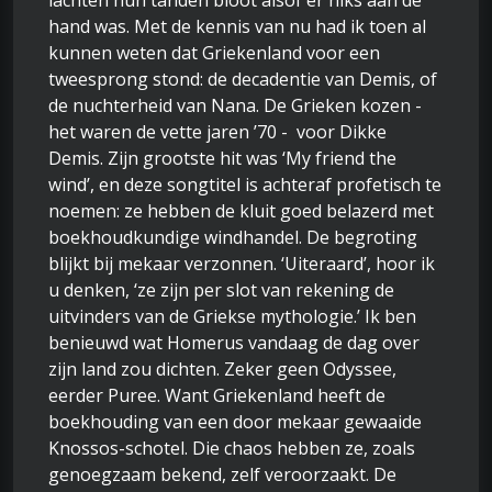
lachten hun tanden bloot alsof er niks aan de
hand was. Met de kennis van nu had ik toen al
kunnen weten dat Griekenland voor een
tweesprong stond: de decadentie van Demis, of
de nuchterheid van Nana. De Grieken kozen -
het waren de vette jaren ’70 - voor Dikke
Demis. Zijn grootste hit was ‘My friend the
wind’, en deze songtitel is achteraf profetisch te
noemen: ze hebben de kluit goed belazerd met
boekhoudkundige windhandel. De begroting
blijkt bij mekaar verzonnen. ‘Uiteraard’, hoor ik
u denken, ‘ze zijn per slot van rekening de
uitvinders van de Griekse mythologie.’ Ik ben
benieuwd wat Homerus vandaag de dag over
zijn land zou dichten. Zeker geen Odyssee,
eerder Puree. Want Griekenland heeft de
boekhouding van een door mekaar gewaaide
Knossos-schotel. Die chaos hebben ze, zoals
genoegzaam bekend, zelf veroorzaakt. De