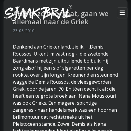
Als het zo doorgaat, gaan we
allemaal naar de Griek
23-03-2010
Denkend aan Griekenland, zie ik……Demis
Roussos. U kent ‘m vast nog - die zwetende
Baardmans met zijn uitpuilende bolbuik. Hij
zong alsof hij een slof sigaretten per dag
rookte, over zijn longen. Kreunend en steunend
waggelde Demis Roussos, de vleesgeworden
Griek, door de jaren ’70. En tóen dacht ik al : die
heeft een te grote broek aan. Nana Mouskouri
was ook Grieks. Een magere, spichtige
zangeres - haar handelsmerk was een hoornen
brilmontuur dat rechtstreeks uit het
Pleistoceen stamde. Zowel Demis als Nana